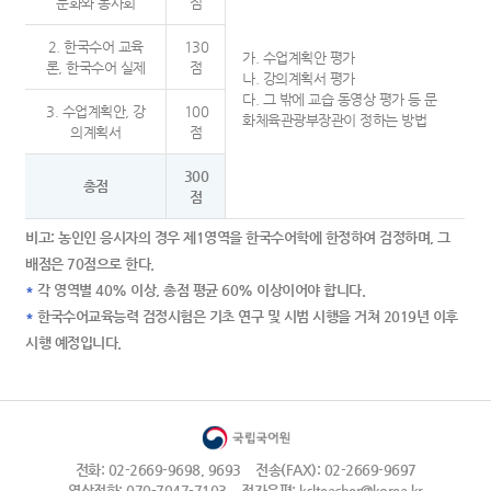
문화와 농사회
점
2. 한국수어 교육
130
가. 수업계획안 평가
론, 한국수어 실제
점
나. 강의계획서 평가
다. 그 밖에 교습 동영상 평가 등 문
3. 수업계획안, 강
100
화체육관광부장관이 정하는 방법
의계획서
점
300
총점
점
비고: 농인인 응시자의 경우 제1영역을 한국수어학에 한정하여 검정하며, 그
배점은 70점으로 한다.
*
각 영역별 40% 이상, 총점 평균 60% 이상이어야 합니다.
*
한국수어교육능력 검정시험은 기초 연구 및 시범 시행을 거쳐 2019년 이후
시행 예정입니다.
전화: 02-2669-9698, 9693
전송(FAX): 02-2669-9697
영상전화: 070-7947-7103
전자우편: kslteacher@korea.kr