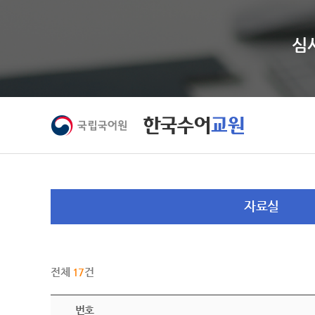
심사
자료실
전체
17
건
번호